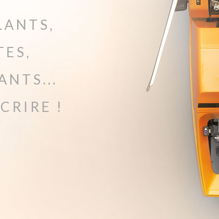
LANTS,
TES,
NTS...
CRIRE !