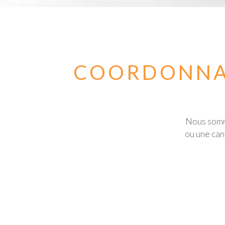
COORDONNAT
Nous somme
ou une can